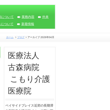
制について
業務内容
外来
スについて
新着情報
ホーム
ブログ
アーカイブ 2026年04月
医療法人
古森病院
こもり介護
医療院
ベイサイドプレイス近郊の長期滞