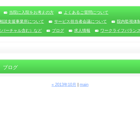
当院に入院をお考えの方
よくあるご質問について
相談支援事業所について
サービス担当者会議について
院内監視体
（バーチャル含む）など
ブログ
求人情報
ワークライフバラン
ブログ
« 2013年10月
|
main